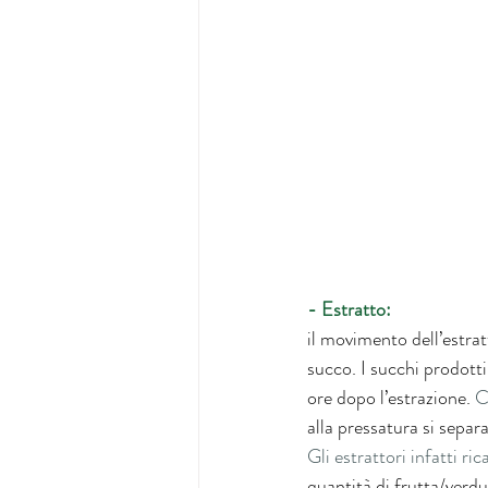
- Estratto:
il movimento dell’estrat
succo. I succhi prodott
ore dopo l’estrazione. 
C
alla pressatura si sepa
Gli estrattori infatti ric
quantità di frutta/verd