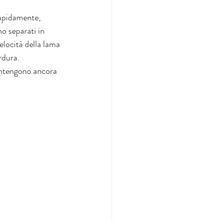
apidamente, 
no separati in 
elocità della lama 
rdura.
contengono ancora 