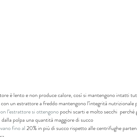
tore è lento e non produce calore, così si mantengono intatti tutti
i con un estrattore a freddo mantengono l’integrità nutrizionale 
on l’estrattore si ottengono
 pochi scarti e molto secchi  perché 
ra dalla polpa una quantità maggiore di succo
avano fino al 
20% in più di succo rispetto alle centrifughe parte
ura