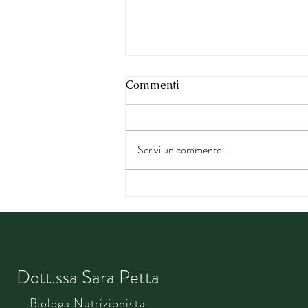
Commenti
Scrivi un commento...
Stress e Metabolismo:
Dott.ssa Sara Petta
Biologa Nutrizionista