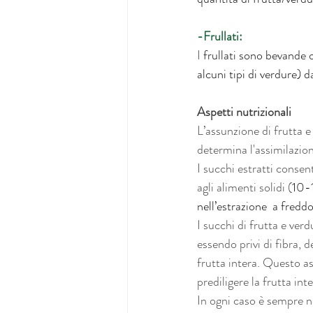
-Frullati:
I 
frullati sono bevande o
alcuni tipi di verdure) d
Aspetti nutrizionali
L’assunzione di frutta e
determina l'assimilazione
I succhi estratti consen
agli alimenti solidi (
10-1
nell’estrazione  a fredd
I succhi di frutta e ver
essendo privi di fibra,
frutta intera. Questo a
prediligere la frutta inte
In ogni caso è sempre n