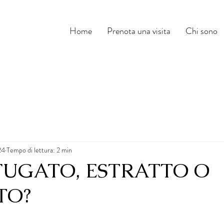
Home
Prenota una visita
Chi sono
24
Tempo di lettura: 2 min
FUGATO, ESTRATTO O
TO?