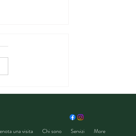
grana: piccoli semi,
di benefici per il corpo
enota una visita
Chi sono
Servizi
More