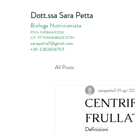
Dott.ssa Sara Petta
Biologa Nutrizionista
PIVA 04184441204
CF: PTTSRA84B42E372N
sarapetta7@gmail.com
+39 3282838759
All Posts
sarapetta7
29 apr 20
CENTRI
FRULLA
Definizioni