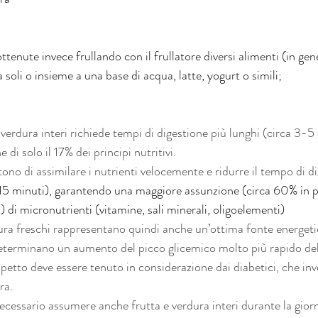
ttenute invece frullando con il frullatore diversi alimenti (in gen
a soli o insieme a una base di acqua, latte, yogurt o simili;
 verdura interi richiede tempi di digestione più lunghi (circa 3-5 
 di solo il 17% dei principi nutritivi.
tono di assimilare i nutrienti velocemente e ridurre il tempo di di
5 minuti), garantendo una maggiore assunzione (circa 60% in pa
o) di micronutrienti (vitamine, sali minerali, oligoelementi)
dura freschi rappresentano quindi anche un’ottima fonte energeti
 determinano un aumento del picco glicemico molto più rapido del
spetto deve essere tenuto in considerazione dai diabetici, che in
ra.
ecessario assumere anche frutta e verdura interi durante la gior